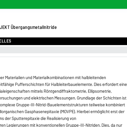
JEKT Übergangsmetallnitride
ELLES
euer Materialien und Materialkombinationen mit halbleitenden
eitfähige Pufferschichten für Halbleiterbauelemente. Dies erfordert ein
leigenschaften mittels Röntgendiffraktometrie, Ellipsometrie,
suchungen und elektrischen Messungen. Grundlage der Schichten ist
 komplexe Gruppe-III-Nitrid-Bauelementstrukturen teilweise kombiniert
llorganischen Gasphasenepitaxie (MOVPE). Hierbei ermöglicht erst der
ns der Sputterepitaxie die Realisierung von
en Legierungen mit konventionellen Gruppe-III-Nitriden. Dies, da nur