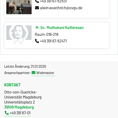
+49 391 67-52531
alwin.wuethrich@ovgu.de
M. Sc. Muthukani Kathiresan
Raum: G16-218
+49 391 67-52471
Letzte Änderung: 21.01.2025
Ansprechpartner:
Webmaster
KONTAKT
Otto-von-Guericke-
Universität Magdeburg
Universitätsplatz 2
39106 Magdeburg
+49 391 67-01