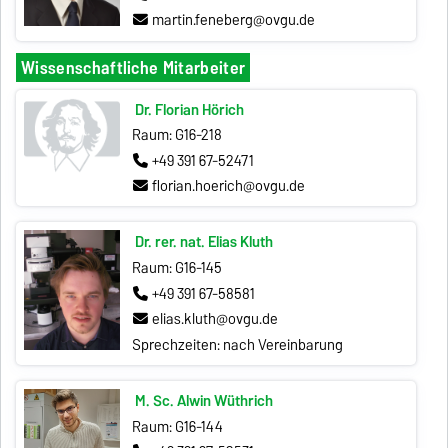
martin.feneberg@ovgu.de
Wissenschaftliche Mitarbeiter
Dr. Florian Hörich
Raum: G16-218
+49 391 67-52471
florian.hoerich@ovgu.de
Dr. rer. nat. Elias Kluth
Raum: G16-145
+49 391 67-58581
elias.kluth@ovgu.de
Sprechzeiten: nach Vereinbarung
M. Sc. Alwin Wüthrich
Raum: G16-144